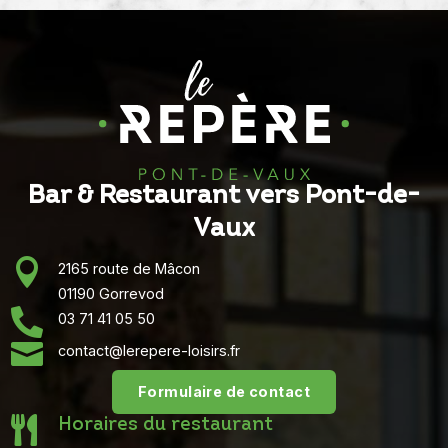
Bar & Restaurant vers Pont-de-
Vaux

2165 route de Mâcon
01190 Gorrevod

03 71 41 05 50

contact@lerepere-loisirs.fr
Formulaire de contact

Horaires du restaurant