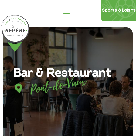
Sports
&
Loisirs
Bar & Restaurant
Pont-de-Vaux
