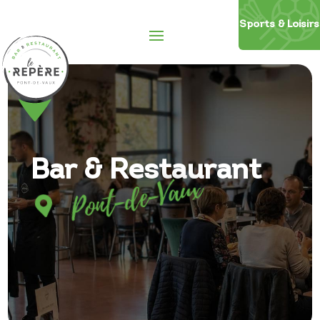
Sports
&
Loisirs
Bar & Restaurant
Pont-de-Vaux
