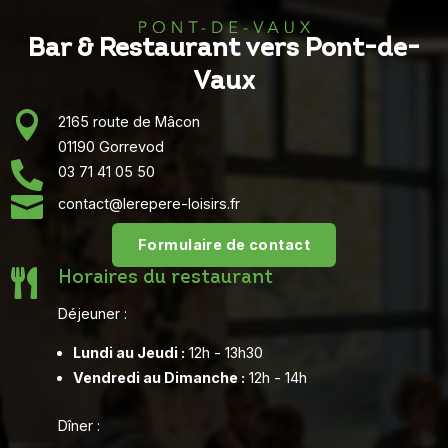
Bar & Restaurant vers Pont-de-
Vaux

2165 route de Mâcon
01190 Gorrevod

03 71 41 05 50

contact@lerepere-loisirs.fr
Formulaire de contact

Horaires du restaurant
Déjeuner :
Lundi au Jeudi :
12h - 13h30
Vendredi au Dimanche :
12h - 14h
Dîner :