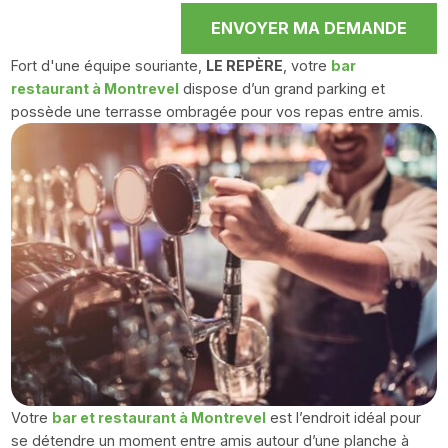
ENVOYER MA DEMANDE
Fort d'une équipe souriante,
LE REPÈRE
, votre
bar
restaurant à Montrevel
dispose d’un grand parking et
possède une terrasse ombragée pour vos repas entre amis.
Votre
bar et restaurant à Montrevel
est l’endroit idéal pour
se détendre un moment entre amis autour d’une planche à