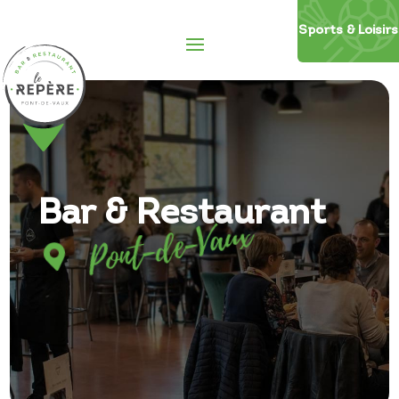
Sports
&
Loisirs
Bar & Restaurant
Pont-de-Vaux
