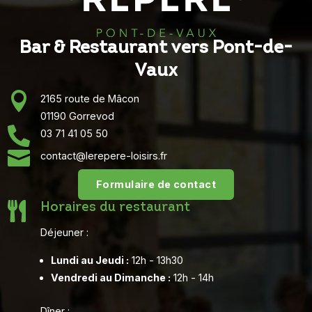
Bar & Restaurant vers Pont-de-
Vaux

2165 route de Mâcon
01190 Gorrevod

03 71 41 05 50

contact@lerepere-loisirs.fr
Formulaire de contact

Horaires du restaurant
Déjeuner :
Lundi au Jeudi :
12h - 13h30
Vendredi au Dimanche :
12h - 14h
Dîner :