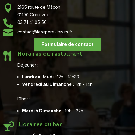

2165 route de Mâcon
01190 Gorrevod

03 71 41 05 50

contact@lerepere-loisirs.fr
Formulaire de contact

Horaires du restaurant
Déjeuner :
Lundi au Jeudi :
12h - 13h30
Vendredi au Dimanche :
12h - 14h
Dîner :
Mardi à Dimanche :
19h - 22h

Horaires du bar