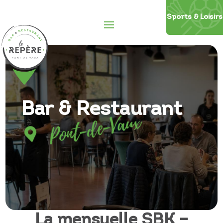
Sports
&
Loisirs
Bar & Restaurant
Pont-de-Vaux

La mensuelle SBK –